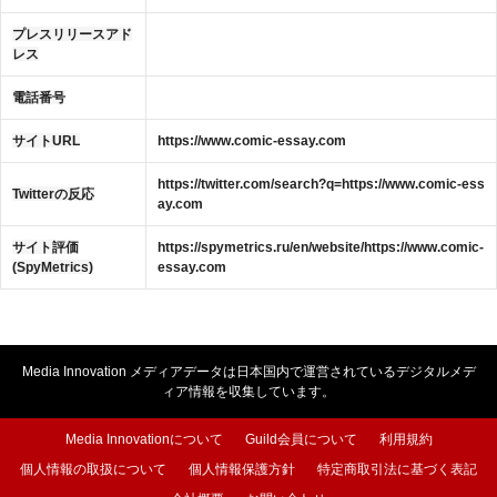
プレスリリースアド
レス
電話番号
サイトURL
https://www.comic-essay.com
https://twitter.com/search?q=https://www.comic-ess
Twitterの反応
ay.com
サイト評価
https://spymetrics.ru/en/website/https://www.comic-
(SpyMetrics)
essay.com
Media Innovation メディアデータは日本国内で運営されているデジタルメデ
ィア情報を収集しています。
Media Innovationについて
Guild会員について
利用規約
個人情報の取扱について
個人情報保護方針
特定商取引法に基づく表記