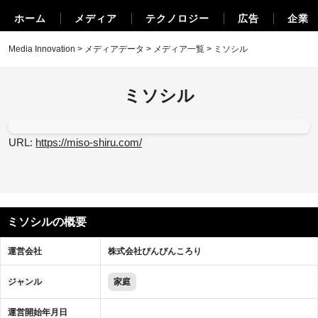
ホーム
メディア
テクノロジー
広告
企業
Media Innovation
>
メディアデータ
>
メディア一覧
> ミソシル
ミソシル
URL:
https://miso-shiru.com/
ミソシルの概要
運営会社
株式会社ぴんぴんころり
ジャンル
家庭
運営開始年月日