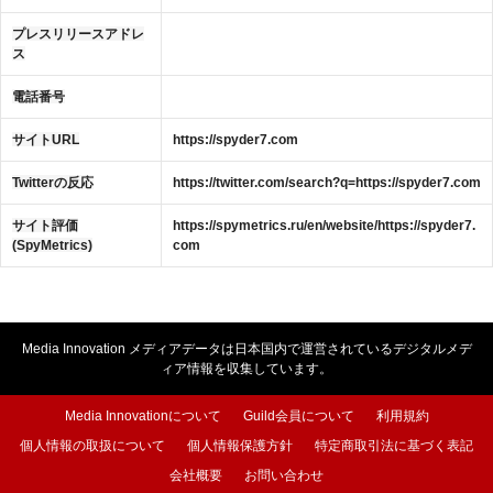
プレスリリースアドレ
ス
電話番号
サイトURL
https://spyder7.com
Twitterの反応
https://twitter.com/search?q=https://spyder7.com
サイト評価
https://spymetrics.ru/en/website/https://spyder7.
(SpyMetrics)
com
Media Innovation メディアデータは日本国内で運営されているデジタルメデ
ィア情報を収集しています。
Media Innovationについて
Guild会員について
利用規約
個人情報の取扱について
個人情報保護方針
特定商取引法に基づく表記
会社概要
お問い合わせ